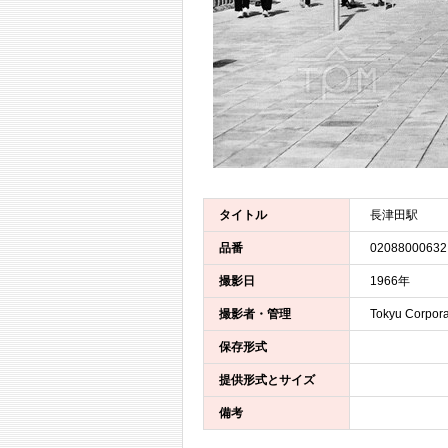
タイトル
長津田駅
品番
02088000632
撮影日
1966年
撮影者・管理
Tokyu Corpora
保存形式
提供形式とサイズ
備考