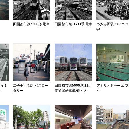
田園都市線7200形 電車
田園都市線 8500系 電車
つきみ野駅 バイコロ
害
スイミ
二子玉川園駅 バスロー
田園都市線5000系 相互
アトリオドゥーエ プ
こ
タリー
直通運転車輌横並び
ル