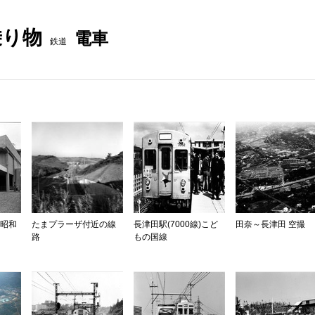
乗り物
電車
鉄道
(昭和
たまプラーザ付近の線
長津田駅(7000線)こど
田奈～長津田 空撮
路
もの国線