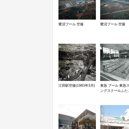
鷺沼プール 空撮
鷺沼プール 空撮
江田駅空撮(1983年3月)
東急 プール 東急
ングスクールふた