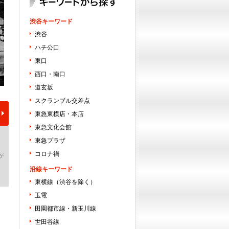
渋谷キーワード
渋谷
ハチ公口
東口
西口・南口
道玄坂
スクランブル交差点
東急東横店・本店
東急文化会館
東急プラザ
コロナ禍
が
沿線キーワード
東横線（渋谷を除く）
玉電
田園都市線・新玉川線
世田谷線