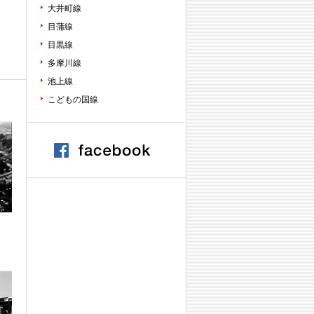
大井町線
目蒲線
目黒線
多摩川線
池上線
こどもの国線