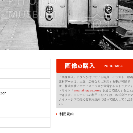
「画像購入」ボタンが付いている写真、イラスト、動画
素材データは、出版・広告などに利用する事が可能で
す。株式会社アマナイメージズが運営するストックフォ
トサイト「
amanaimages.com
」を通じて購入すること
tion
できます。コンテンツの利用においては、株式会社アマ
ナイメージズの定める利用規約に従って購入してくださ
い。
利用規約