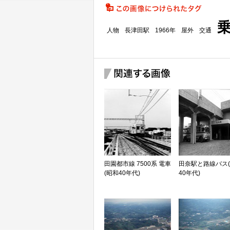
人物
長津田駅
1966年
屋外
交通
田園都市線 7500系 電車
田奈駅と路線バス
(昭和40年代)
40年代)