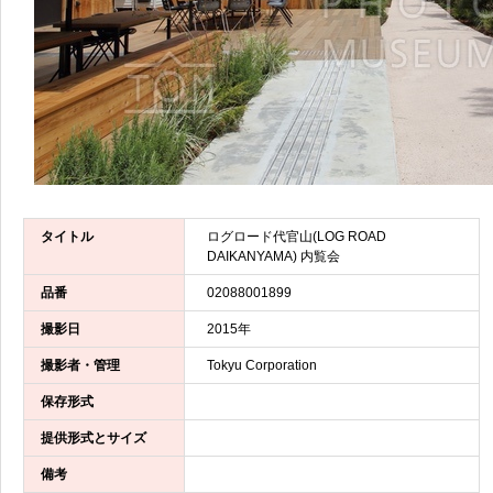
タイトル
ログロード代官山(LOG ROAD
DAIKANYAMA) 内覧会
品番
02088001899
撮影日
2015年
撮影者・管理
Tokyu Corporation
保存形式
提供形式とサイズ
備考