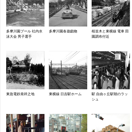
多摩川園プール 社内水
多摩川園各遊戯物
桜並木と東横線 電車 田
泳大会 男子選手
園調布付近
東急電鉄発祥之地
東横線 日吉駅ホーム
駅 自由ヶ丘駅朝のラッ
シュ