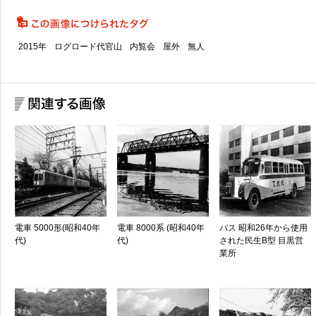
2015年
ログロード代官山
内覧会
屋外
無人
電車 5000形(昭和40年
電車 8000系 (昭和40年
バス 昭和26年から使用
代)
代)
された民生B型 目黒営
業所