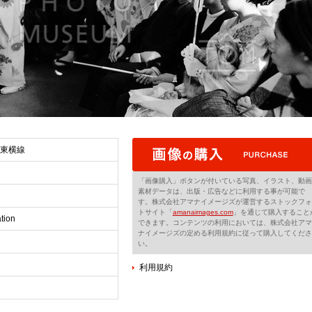
 東横線
「画像購入」ボタンが付いている写真、イラスト、動画
素材データは、出版・広告などに利用する事が可能で
す。株式会社アマナイメージズが運営するストックフォ
トサイト「
amanaimages.com
」を通じて購入すること
tion
できます。コンテンツの利用においては、株式会社アマ
ナイメージズの定める利用規約に従って購入してくださ
い。
利用規約