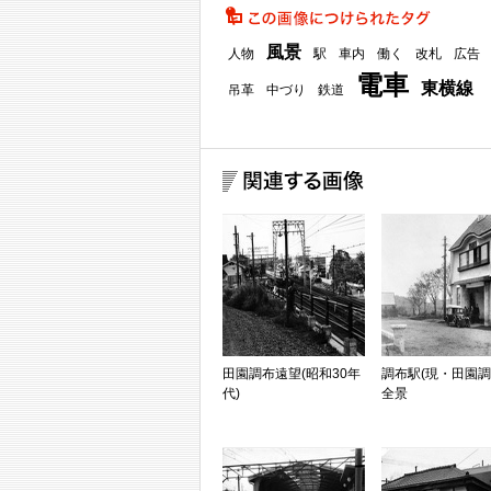
風景
人物
駅
車内
働く
改札
広告
電車
東横線
吊革
中づり
鉄道
田園調布遠望(昭和30年
調布駅(現・田園調
代)
全景