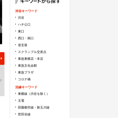
渋谷キーワード
渋谷
ハチ公口
東口
西口・南口
道玄坂
スクランブル交差点
東急東横店・本店
東急文化会館
東急プラザ
コロナ禍
が
沿線キーワード
東横線（渋谷を除く）
玉電
田園都市線・新玉川線
世田谷線