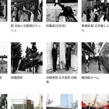
駅 自由ヶ丘駅朝のラッ
転轍器(元住吉)
東横線 駅 正月働く
シュ
ち
景
田園調布
自動車部 正月風景 自動
横浜駅ホーム
車