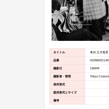
タイトル
車内 正月風景
品番
02088002148
撮影日
1968年
撮影者・管理
Tokyu Corpora
保存形式
提供形式とサイズ
備考