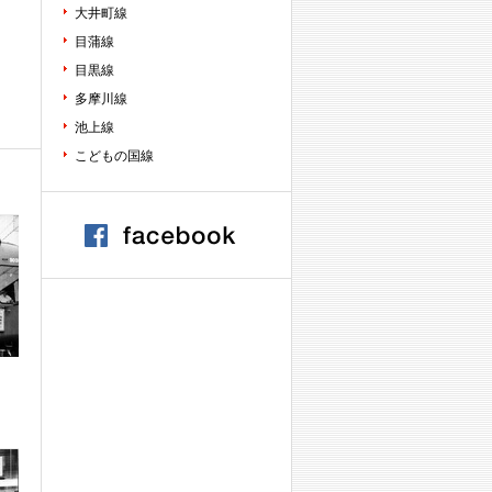
大井町線
目蒲線
目黒線
多摩川線
池上線
こどもの国線