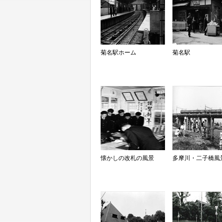
菊名駅ホーム
菊名駅
懐かしの改札の風景
多摩川・二子橋風