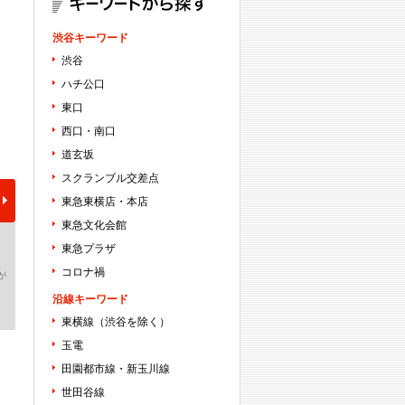
渋谷キーワード
渋谷
ハチ公口
東口
西口・南口
道玄坂
スクランブル交差点
東急東横店・本店
東急文化会館
東急プラザ
コロナ禍
が
沿線キーワード
東横線（渋谷を除く）
玉電
田園都市線・新玉川線
世田谷線