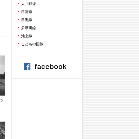
大井町線
目蒲線
目黒線
人
多摩川線
池上線
こどもの国線
ウ