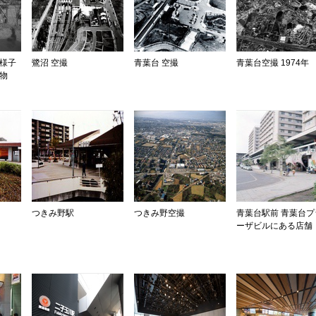
の様子
鷺沼 空撮
青葉台 空撮
青葉台空撮 1974年
物
つきみ野駅
つきみ野空撮
青葉台駅前 青葉台プ
ーザビルにある店舗