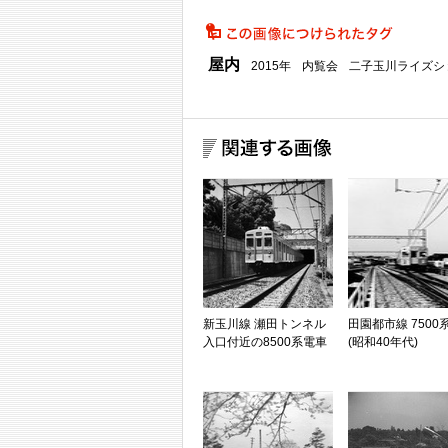
屋内
2015年
内覧会
二子玉川ライズシ
新玉川線 瀬田トンネル
田園都市線 7500
入口付近の8500系電車
(昭和40年代)