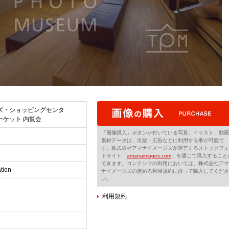
ズ・ショッピングセンタ
ーケット 内覧会
「画像購入」ボタンが付いている写真、イラスト、動画
素材データは、出版・広告などに利用する事が可能で
す。株式会社アマナイメージズが運営するストックフォ
トサイト「
amanaimages.com
」を通じて購入すること
できます。コンテンツの利用においては、株式会社アマ
tion
ナイメージズの定める利用規約に従って購入してくださ
い。
利用規約