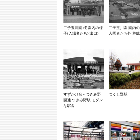
二子玉川園 桜 園内の様
二子玉川園 園内
子(入場者たち)(出口)
入園者たち外 遊戯
すずかけ台～つきみ野
つくし野駅
開通 つきみ野駅 モダン
な駅舎