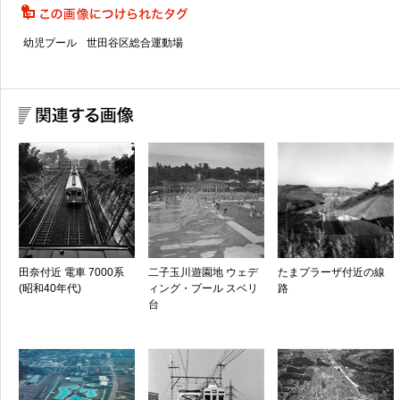
幼児プール
世田谷区総合運動場
田奈付近 電車 7000系
二子玉川遊園地 ウェデ
たまプラーザ付近の線
(昭和40年代)
ィング・プール スベリ
路
台