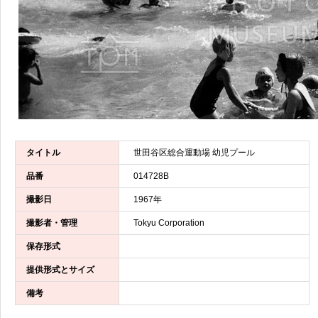
タイトル
世田谷区総合運動場 幼児プール
品番
014728B
撮影日
1967年
撮影者・管理
Tokyu Corporation
保存形式
提供形式とサイズ
備考