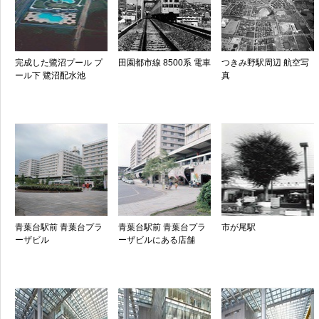
完成した鷺沼プール プ
田園都市線 8500系 電車
つきみ野駅周辺 航空写
ール下 鷺沼配水池
真
青葉台駅前 青葉台プラ
青葉台駅前 青葉台プラ
市が尾駅
ーザビル
ーザビルにある店舗