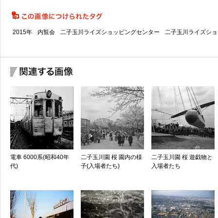
2015年
内覧会
二子玉川ライズショッピングセンター
二子玉川ライズショ
電車 6000系(昭和40年
二子玉川園 桜 園内の様
二子玉川園 桜 遊戯物と
代)
子(入場者たち)
入場者たち