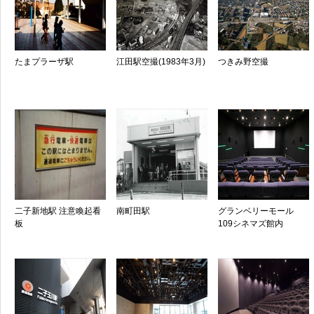
たまプラーザ駅
江田駅空撮(1983年3月)
つきみ野空撮
二子新地駅 注意喚起看
南町田駅
グランベリーモール
板
109シネマズ館内