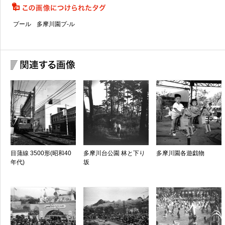
プール
多摩川園プ-ル
目蒲線 3500形(昭和40
多摩川台公園 林と下り
多摩川園各遊戯物
年代)
坂