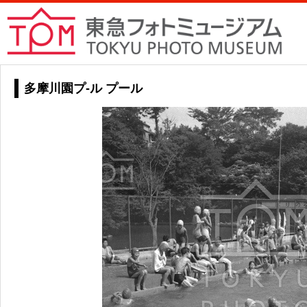
多摩川園プ-ル プール