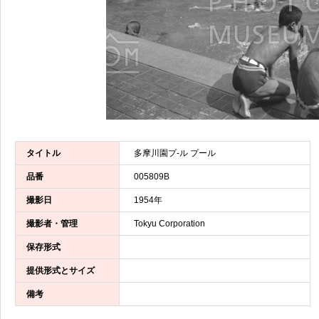
タイトル
多摩川園プ-ル プール
品番
005809B
撮影日
1954年
撮影者・管理
Tokyu Corporation
保存形式
提供形式とサイズ
備考