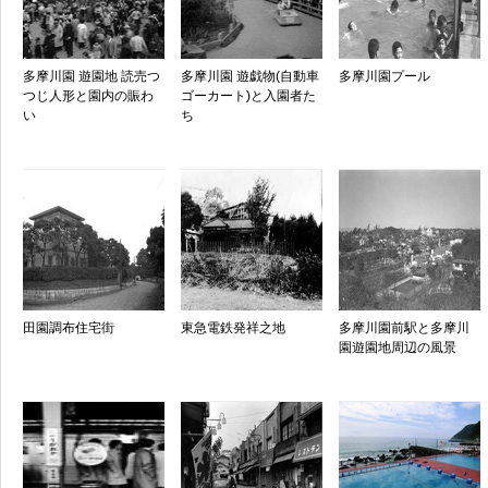
多摩川園 遊園地 読売つ
多摩川園 遊戯物(自動車
多摩川園プール
つじ人形と園内の賑わ
ゴーカート)と入園者た
い
ち
田園調布住宅街
東急電鉄発祥之地
多摩川園前駅と多摩川
園遊園地周辺の風景