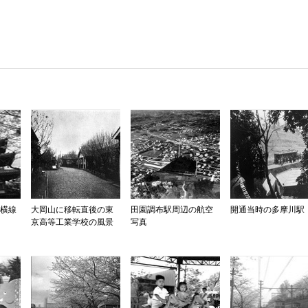
東横線
大岡山に移転直後の東
田園調布駅周辺の航空
開通当時の多摩川駅
京高等工業学校の風景
写真