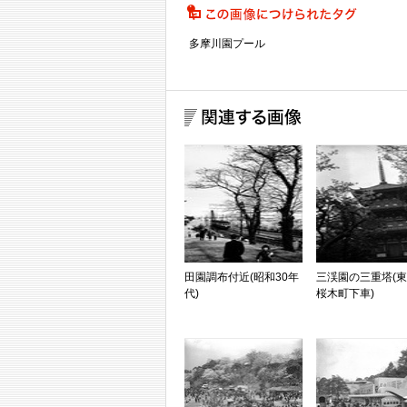
多摩川園プール
田園調布付近(昭和30年
三渓園の三重塔(
代)
桜木町下車)