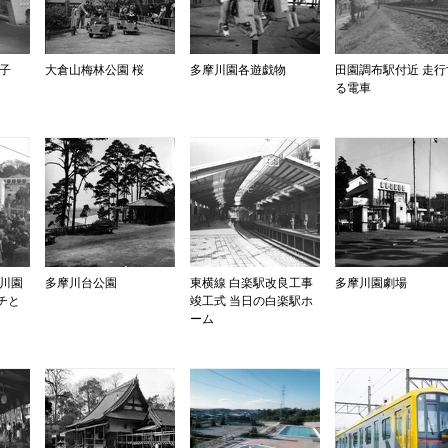
子
大倉山梅林公園 桜
多摩川園各遊戯物
田園調布駅付近 走行
る電車
摩川園
多摩川台公園
東横線 白楽駅改良工事
多摩川園劇場
チと
竣工式 当日の白楽駅ホ
ーム