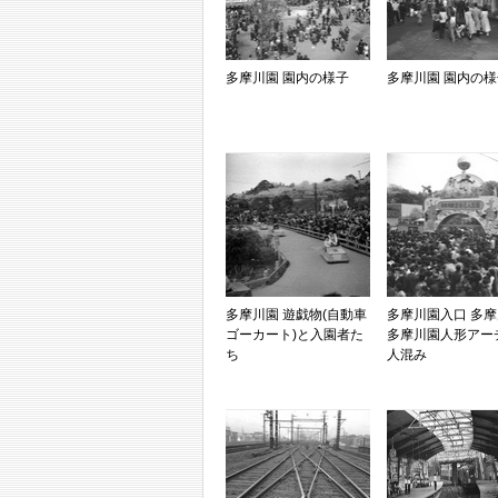
多摩川園 園内の様子
多摩川園 園内の様
多摩川園 遊戯物(自動車
多摩川園入口 多
ゴーカート)と入園者た
多摩川園人形アー
ち
人混み