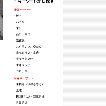
渋谷キーワード
渋谷
ハチ公口
東口
西口・南口
道玄坂
スクランブル交差点
東急東横店・本店
東急文化会館
東急プラザ
コロナ禍
沿線キーワード
東横線（渋谷を除く）
玉電
田園都市線・新玉川線
世田谷線