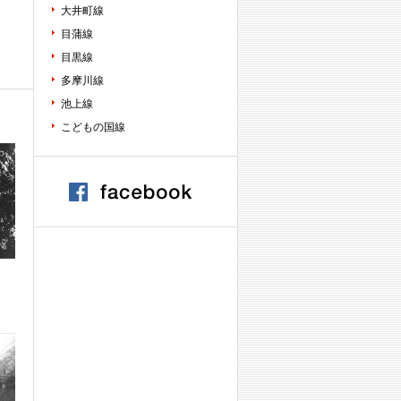
大井町線
目蒲線
目黒線
多摩川線
池上線
こどもの国線