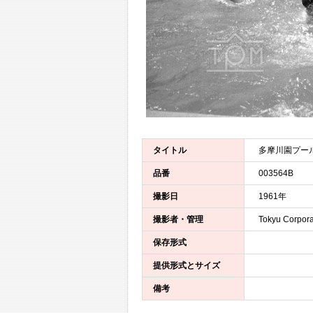
タイトル
多摩川園プー
品番
003564B
撮影日
1961年
撮影者・管理
Tokyu Corpora
保存形式
提供形式とサイズ
備考