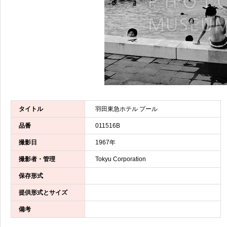
タイトル
羽田東急ホテル プール
品番
011516B
撮影日
1967年
撮影者・管理
Tokyu Corporation
保存形式
提供形式とサイズ
備考