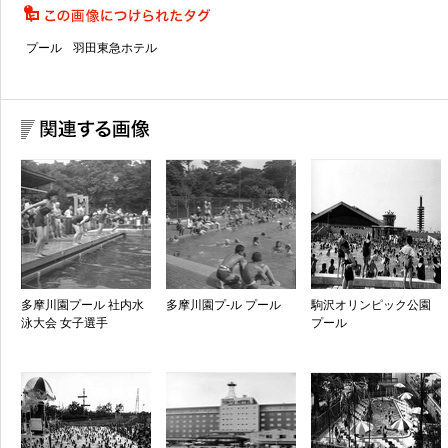
プール
羽田東急ホテル
多摩川園プール 社内水
多摩川園プ-ル プール
駒沢オリンピック公園
泳大会 女子選手
プール