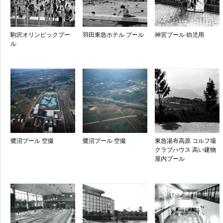
駒沢オリンピックプー
羽田東急ホテル プール
神宮プール 幼児用
ル
鷺沼プール 空撮
鷺沼プール 空撮
東急湯布高原 コルフ場
クラブハウス 高い建物
屋内プール