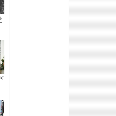
藤
ー
ル
原町