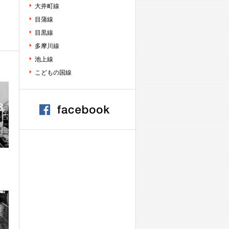
大井町線
目蒲線
目黒線
多摩川線
池上線
こどもの国線