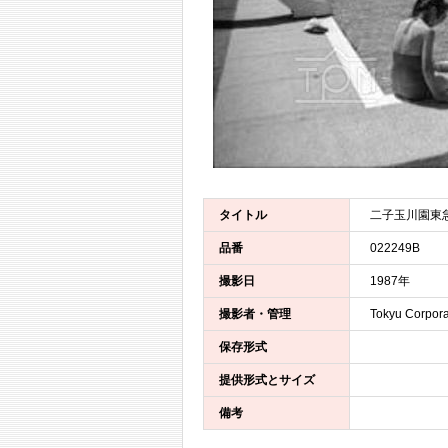
タイトル
二子玉川園東
品番
022249B
撮影日
1987年
撮影者・管理
Tokyu Corpora
保存形式
提供形式とサイズ
備考