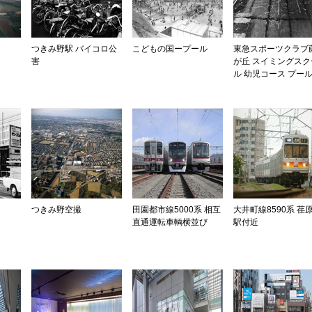
つきみ野駅 バイコロ公
こどもの国ープール
東急スポーツクラブ
害
が丘 スイミングスク
ル 幼児コース プー
つきみ野空撮
田園都市線5000系 相互
大井町線8590系 荏
直通運転車輌横並び
駅付近