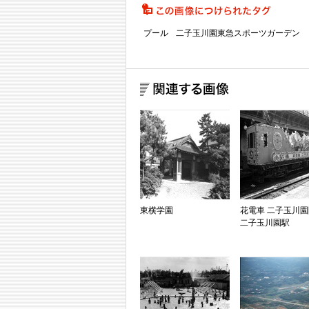
プール
二子玉川園東急スポーツガーデン
東横学園
花電車 二子玉川
二子玉川園駅