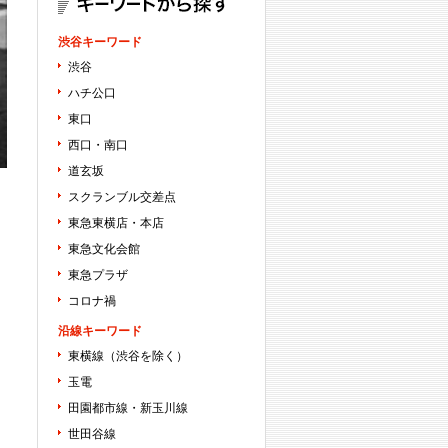
渋谷キーワード
渋谷
ハチ公口
東口
西口・南口
道玄坂
スクランブル交差点
東急東横店・本店
東急文化会館
東急プラザ
コロナ禍
沿線キーワード
東横線（渋谷を除く）
玉電
田園都市線・新玉川線
世田谷線