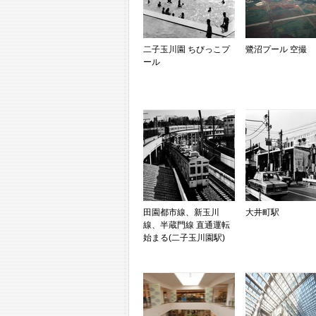
二子玉川園 ちびっこプ
鷺沼プール 空撮
ール
田園都市線、新玉川
大井町駅
線、半蔵門線 直通運転
始まる(二子玉川園駅)