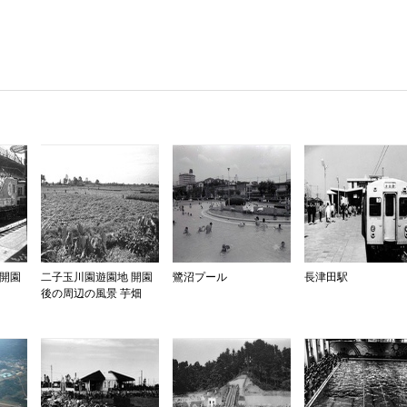
園開園
二子玉川園遊園地 開園
鷺沼プール
長津田駅
後の周辺の風景 芋畑