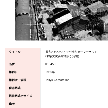
タイトル
撤去されつつあった渋谷第一マーケット
(東急文化会館建設予定地)
品番
015450B
撮影日
1955年
撮影者・管理
Tokyu Corporation
保存形式
提供形式とサイズ
備考