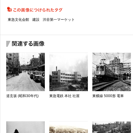
東急文化会館
建設
渋谷第一マーケット
道玄坂 (昭和30年代)
東急電鉄 本社 社屋
東横線 5000形 電車