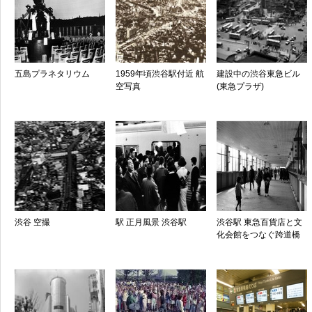
五島プラネタリウム
1959年頃渋谷駅付近 航
建設中の渋谷東急ビル
空写真
(東急プラザ)
渋谷 空撮
駅 正月風景 渋谷駅
渋谷駅 東急百貨店と文
化会館をつなぐ跨道橋