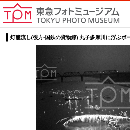
灯籠流し(後方-国鉄の貨物線) 丸子多摩川に浮ぶボ