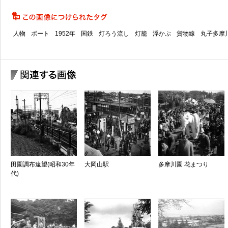
人物
ボート
1952年
国鉄
灯ろう流し
灯籠
浮かぶ
貨物線
丸子多摩
田園調布遠望(昭和30年
大岡山駅
多摩川園 花まつり
代)