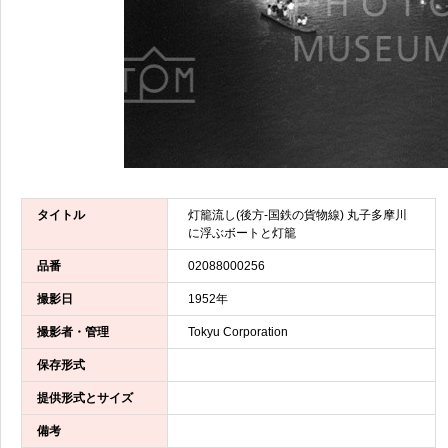
タイトル
灯籠流し(後方-国鉄の貨物線) 丸子多摩川
に浮ぶボートと灯籠
品番
02088000256
撮影日
1952年
撮影者・管理
Tokyu Corporation
保存形式
提供形式とサイズ
備考