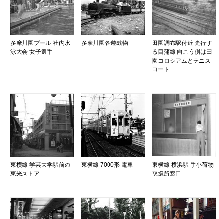
多摩川園プール 社内水
多摩川園各遊戯物
田園調布駅付近 走行す
泳大会 女子選手
る目蒲線 向こう側は田
園コロシアムとテニス
コート
東横線 学芸大学駅前の
東横線 7000形 電車
東横線 横浜駅 手小荷物
東光ストア
取扱所窓口