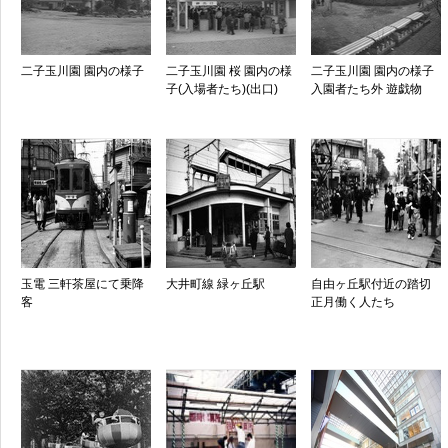
二子玉川園 園内の様子
二子玉川園 桜 園内の様
二子玉川園 園内の様子
子(入場者たち)(出口)
入園者たち外 遊戯物
玉電 三軒茶屋にて乗降
大井町線 緑ヶ丘駅
自由ヶ丘駅付近の踏切
客
正月働く人たち