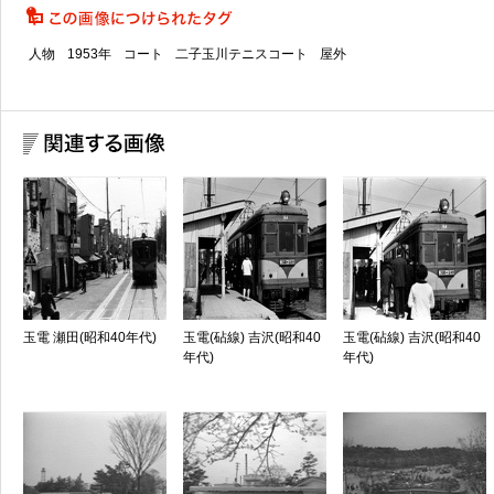
人物
1953年
コート
二子玉川テニスコート
屋外
玉電 瀬田(昭和40年代)
玉電(砧線) 吉沢(昭和40
玉電(砧線) 吉沢(昭和40
年代)
年代)