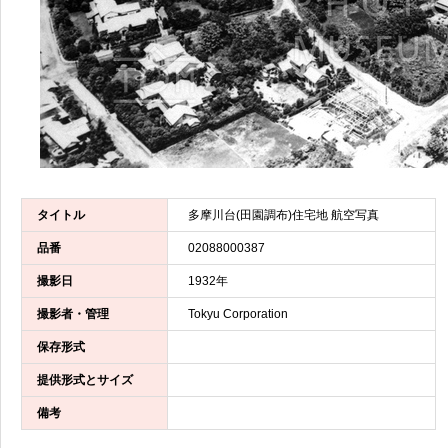
タイトル
多摩川台(田園調布)住宅地 航空写真
品番
02088000387
撮影日
1932年
撮影者・管理
Tokyu Corporation
保存形式
提供形式とサイズ
備考