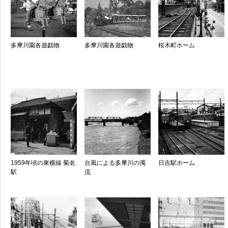
多摩川園各遊戯物
多摩川園各遊戯物
桜木町ホーム
1959年頃の東横線 菊名
台風による多摩川の濁
日吉駅ホーム
駅
流