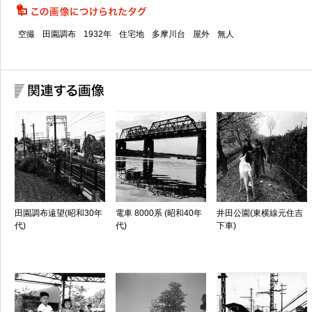
空撮
田園調布
1932年
住宅地
多摩川台
屋外
無人
田園調布遠望(昭和30年
電車 8000系 (昭和40年
井田公園(東横線元住吉
代)
代)
下車)