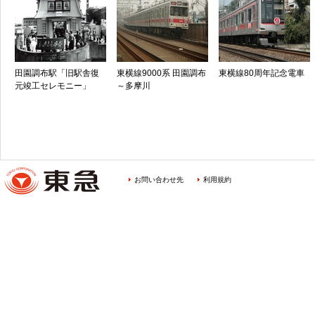
田園調布駅「旧駅舎復
東横線9000系 田園調布
東横線80周年記念電車
元竣工セレモニー」
～多摩川
お問い合わせ先
利用規約