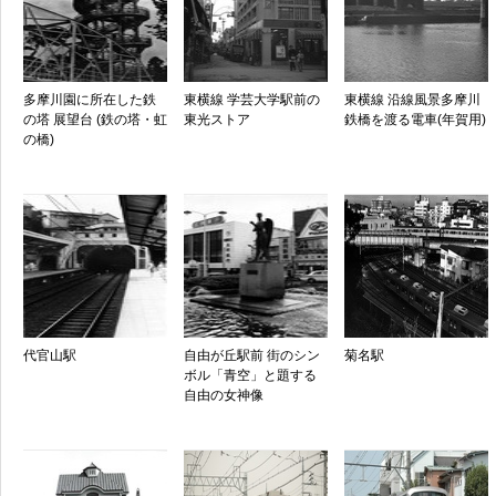
多摩川園に所在した鉄
東横線 学芸大学駅前の
東横線 沿線風景多摩川
の塔 展望台 (鉄の塔・虹
東光ストア
鉄橋を渡る電車(年賀用)
の橋)
代官山駅
自由が丘駅前 街のシン
菊名駅
ボル「青空」と題する
自由の女神像