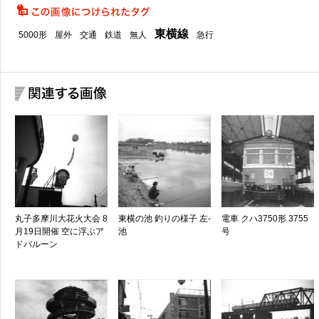
東横線
5000形
屋外
交通
鉄道
無人
急行
丸子多摩川大花火大会 8
東横の池 釣りの様子 左-
電車 クハ3750形 3755
月19日開催 空に浮ぶア
池
号
ドバルーン