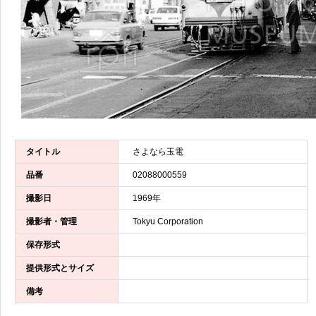
タイトル
さよなら玉電
品番
02088000559
撮影日
1969年
撮影者・管理
Tokyu Corporation
保存形式
提供形式とサイズ
備考