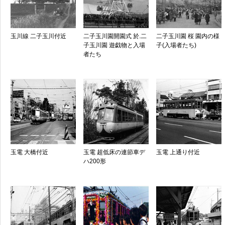
玉川線 二子玉川付近
二子玉川園開園式 於.二
二子玉川園 桜 園内の様
子玉川園 遊戯物と入場
子(入場者たち)
者たち
玉電 大橋付近
玉電 超低床の連節車デ
玉電 上通り付近
ハ200形