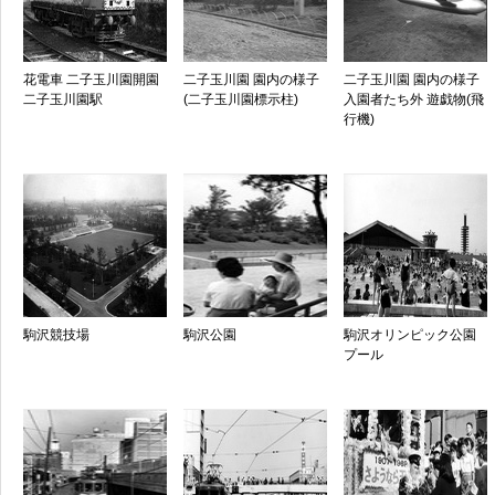
花電車 二子玉川園開園
二子玉川園 園内の様子
二子玉川園 園内の様子
二子玉川園駅
(二子玉川園標示柱)
入園者たち外 遊戯物(飛
行機)
駒沢競技場
駒沢公園
駒沢オリンピック公園
プール