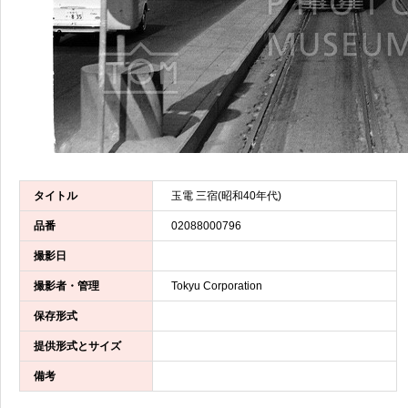
タイトル
玉電 三宿(昭和40年代)
品番
02088000796
撮影日
撮影者・管理
Tokyu Corporation
保存形式
提供形式とサイズ
備考