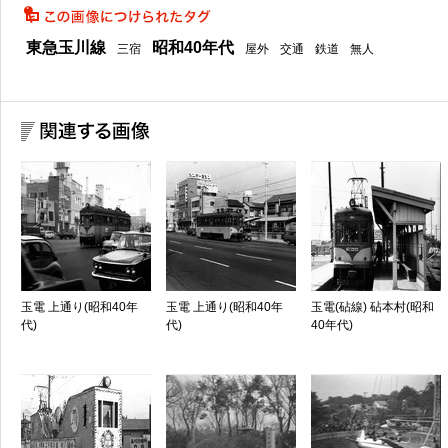
東急玉川線
昭和40年代
三宿
屋外
交通
鉄道
無人
玉電 上通り(昭和40年
玉電 上通り(昭和40年
玉電(砧線) 砧本村(昭和
代)
代)
40年代)