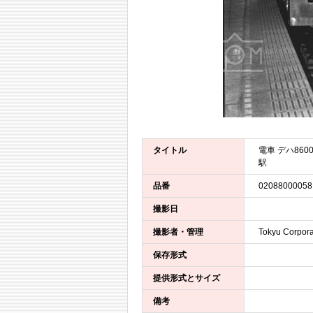
タイトル
電車 デハ86
駅
品番
02088000058
撮影日
撮影者・管理
Tokyu Corpora
保存形式
提供形式とサイズ
備考