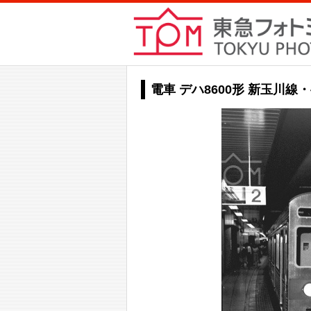
電車 デハ8600形 新玉川