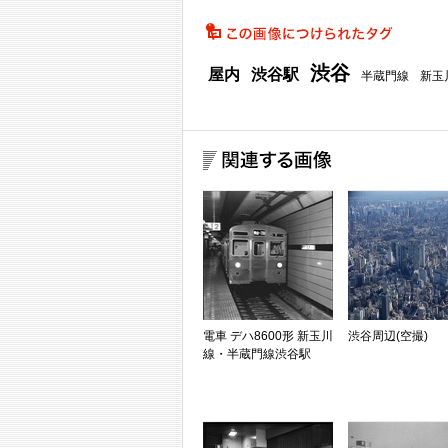
渋谷
屋内
渋谷駅
半蔵門線
新玉
電車 デハ8600形 新玉川
渋谷周辺(空撮)
線・半蔵門線渋谷駅