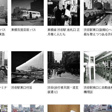
線バス
東横百貨店前 バス
東横線 渋谷駅 改札口 正
渋谷駅東口(副都心へ
東急
月働く人たち
裁を整えつつある渋谷
ーミナ
渋谷駅東口付近
渋谷(歩行者天国・道玄
渋谷駅南口に自動改
坂通り)
機増設