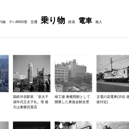
乗り物
電車
川線
デハ8600形
交通
鉄道
無人
国鉄渋谷駅前 「皇太子
竣工後 東横西館として
玉電の花電車(渋谷 
成年式立太子礼」塔 後
開業した東急会館全景
坂付近)
方は東横百貨店