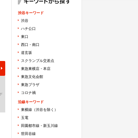
渋谷キーワード
渋谷
ハチ公口
東口
西口・南口
道玄坂
スクランブル交差点
東急東横店・本店
東急文化会館
東急プラザ
コロナ禍
が
沿線キーワード
東横線（渋谷を除く）
玉電
田園都市線・新玉川線
世田谷線