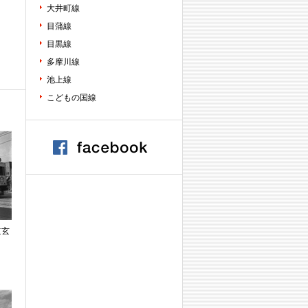
大井町線
目蒲線
目黒線
多摩川線
池上線
こどもの国線
道玄