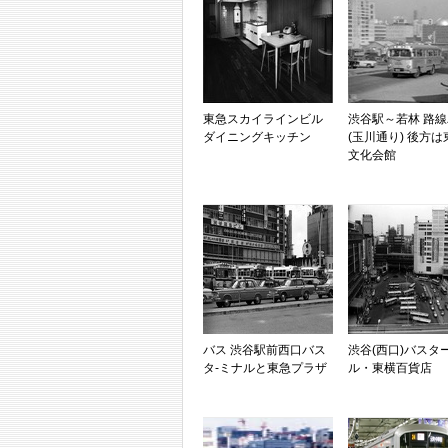
東急スカイラインビル
渋谷駅～若林 路
ダイニングキッチン
(玉川通り) 後方は
文化会館
バス 渋谷駅前西口バス
渋谷(西口)バスタ
タ-ミナルと東急プラザ
ル・東横百貨店