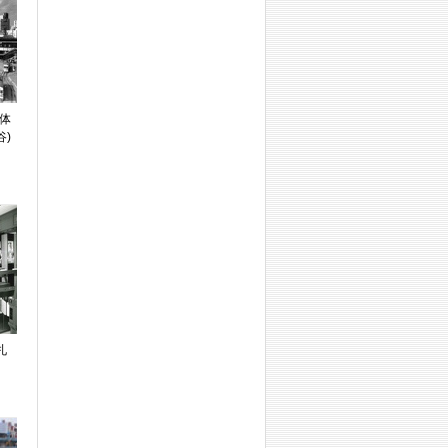
体
)
札