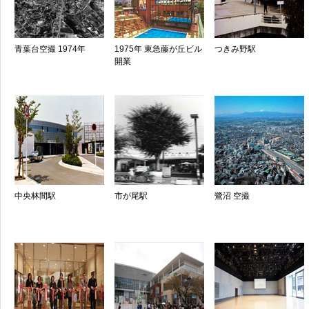
青葉台空撮 1974年
1975年 東急藤が丘ビル
つきみ野駅
開業
中央林間駅
市が尾駅
鷺沼 空撮