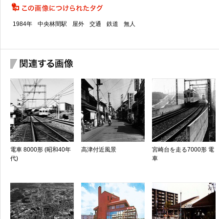
1984年
中央林間駅
屋外
交通
鉄道
無人
電車 8000形 (昭和40年
高津付近風景
宮崎台を走る7000形 電
代)
車