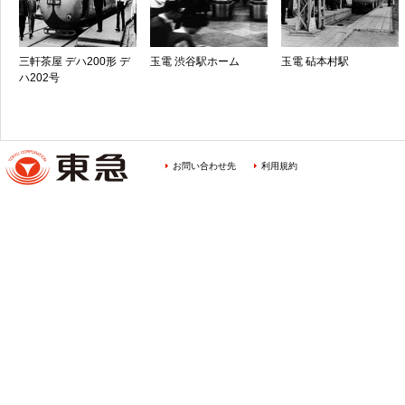
三軒茶屋 デハ200形 デ
玉電 渋谷駅ホーム
玉電 砧本村駅
ハ202号
お問い合わせ先
利用規約