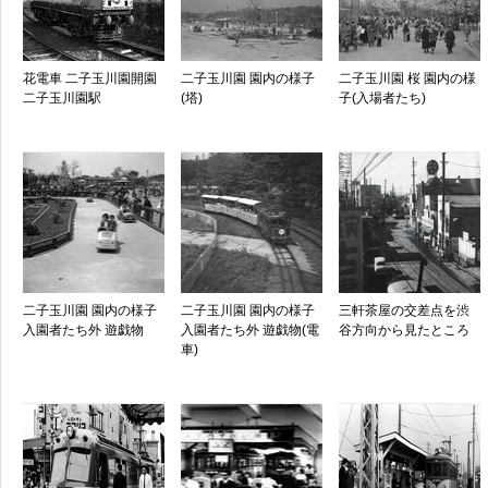
花電車 二子玉川園開園
二子玉川園 園内の様子
二子玉川園 桜 園内の様
二子玉川園駅
(塔)
子(入場者たち)
二子玉川園 園内の様子
二子玉川園 園内の様子
三軒茶屋の交差点を渋
入園者たち外 遊戯物
入園者たち外 遊戯物(電
谷方向から見たところ
車)