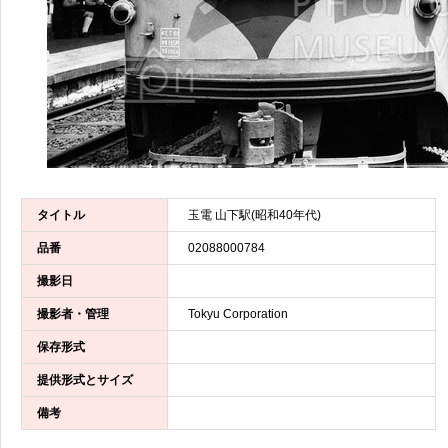
タイトル
玉電 山下駅(昭和40年代)
品番
02088000784
撮影日
撮影者・管理
Tokyu Corporation
保存形式
提供形式とサイズ
備考