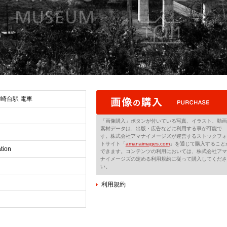
宮崎台駅 電車
「画像購入」ボタンが付いている写真、イラスト、動画
素材データは、出版・広告などに利用する事が可能で
す。株式会社アマナイメージズが運営するストックフォ
トサイト「
amanaimages.com
」を通じて購入すること
tion
できます。コンテンツの利用においては、株式会社アマ
ナイメージズの定める利用規約に従って購入してくださ
い。
利用規約