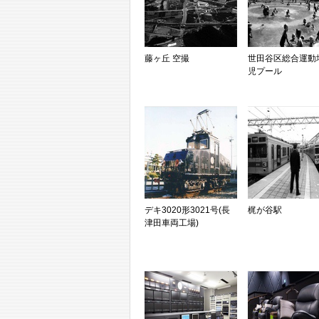
藤ヶ丘 空撮
世田谷区総合運動
児プール
デキ3020形3021号(長
梶が谷駅
津田車両工場)