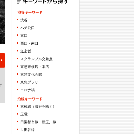
渋谷キーワード
渋谷
ハチ公口
東口
西口・南口
道玄坂
スクランブル交差点
東急東横店・本店
東急文化会館
東急プラザ
が
コロナ禍
沿線キーワード
東横線（渋谷を除く）
玉電
田園都市線・新玉川線
世田谷線