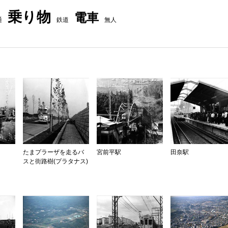
乗り物
電車
通
鉄道
無人
たまプラーザを走るバ
宮前平駅
田奈駅
スと街路樹(プラタナス)