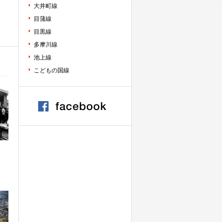
大井町線
目蒲線
目黒線
多摩川線
池上線
こどもの国線