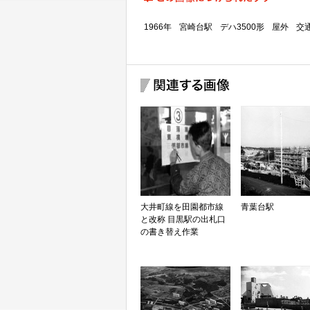
1966年
宮崎台駅
デハ3500形
屋外
交
大井町線を田園都市線
青葉台駅
と改称 目黒駅の出札口
の書き替え作業