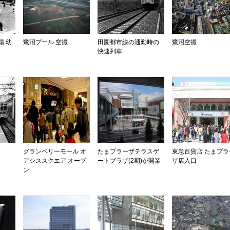
場 幼
鷺沼プール 空撮
田園都市線の通勤時の
鷺沼空撮
快速列車
グランベリーモール オ
たまプラーザテラスゲ
東急百貨店 たまプラ
アシススクエア オープ
ートブラザ(2期)が開業
ザ店入口
ン