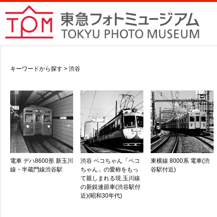
キーワードから探す > 渋谷
電車 デハ8600形 新玉川
渋谷 ペコちゃん「ペコ
東横線 8000系 電車(渋
線・半蔵門線渋谷駅
ちゃん」の愛称をもっ
谷駅付近)
て親しまれる現.玉川線
の新鋭連節車(渋谷駅付
近)(昭和30年代)