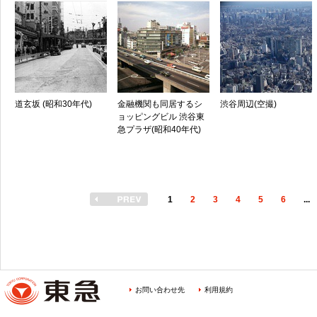
道玄坂 (昭和30年代)
金融機関も同居するシ
渋谷周辺(空撮)
ョッピングビル 渋谷東
急プラザ(昭和40年代)
1
2
3
4
5
6
...
お問い合わせ先
利用規約