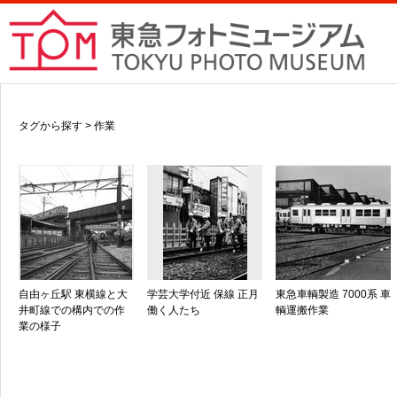
タグから探す > 作業
自由ヶ丘駅 東横線と大
学芸大学付近 保線 正月
東急車輌製造 7000系 車
井町線での構内での作
働く人たち
輌運搬作業
業の様子