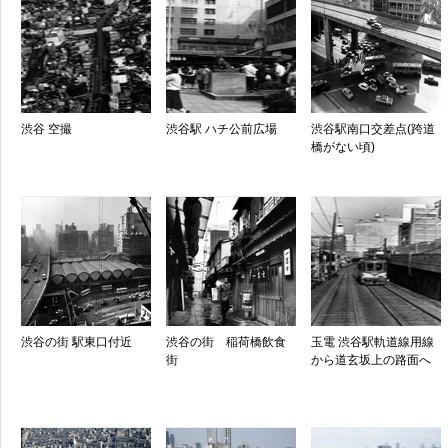
渋谷 空撮
渋谷駅 ハチ公前広場
渋谷駅南口交差点(跨道
橋がない頃)
渋谷の街 駅東口付近
渋谷の街 稲荷橋飲食
玉電 渋谷駅軌道線用線
街
から道玄坂上の路面へ