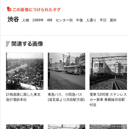
渋谷
人物
1989年
4時
センター街
午後
人通り
平日
屋外
計画道路に面した東京
東急バス、小田急バス
電車 5200形 ステンレス
急行電鉄本社
(道玄坂より渋谷駅方面)
カー新車 東横線渋谷駅
付近