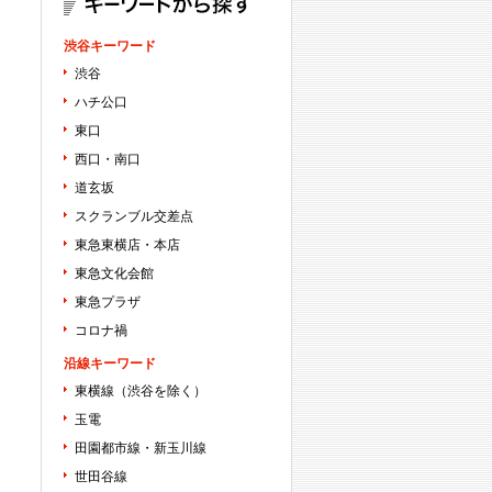
渋谷キーワード
渋谷
ハチ公口
東口
西口・南口
道玄坂
スクランブル交差点
東急東横店・本店
東急文化会館
東急プラザ
コロナ禍
沿線キーワード
東横線（渋谷を除く）
玉電
田園都市線・新玉川線
世田谷線