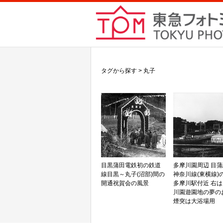
タグから探す > 丸子
目黒蒲田電鉄初の鉄道
多摩川園周辺 目
線目黒～丸子(沼部)間の
神奈川線(東横線)
開通祝賀会の風景
多摩川駅付近 右
川園遊園地の夢の
煙突は大浴場用