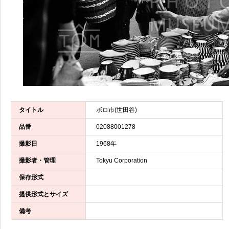
タイトル
ボロ市(世田谷)
品番
02088001278
撮影日
1968年
撮影者・管理
Tokyu Corporation
保存形式
提供形式とサイズ
備考