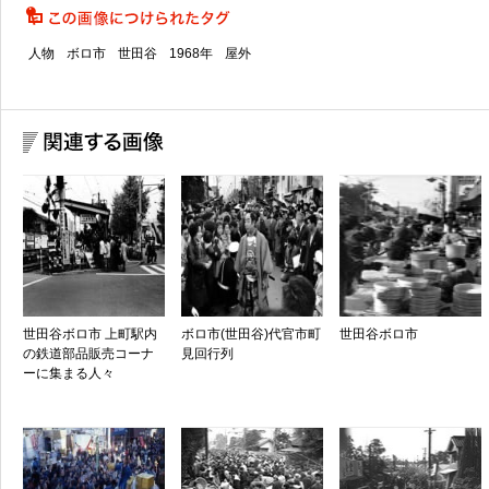
人物
ボロ市
世田谷
1968年
屋外
世田谷ボロ市 上町駅内
ボロ市(世田谷)代官市町
世田谷ボロ市
の鉄道部品販売コーナ
見回行列
ーに集まる人々