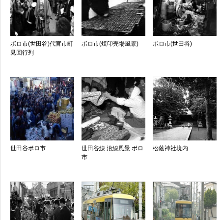
ボロ市(世田谷)代官市町
ボロ市(焼印売場風景)
ボロ市(世田谷)
見回行列
世田谷ボロ市
世田谷線 沿線風景 ボロ
松蔭神社境内
市