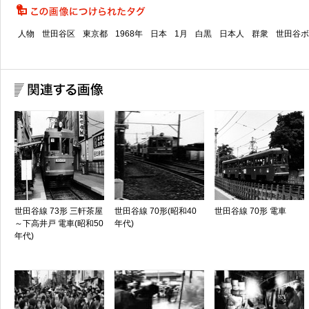
人物
世田谷区
東京都
1968年
日本
1月
白黒
日本人
群衆
世田谷ボ
世田谷線 73形 三軒茶屋
世田谷線 70形(昭和40
世田谷線 70形 電車
～下高井戸 電車(昭和50
年代)
年代)