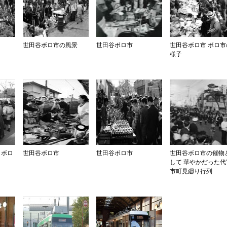
世田谷ボロ市の風景
世田谷ボロ市
世田谷ボロ市 ボロ市
様子
 ボロ
世田谷ボロ市
世田谷ボロ市
世田谷ボロ市の催物
して 華やかだった代
市町見廻り行列