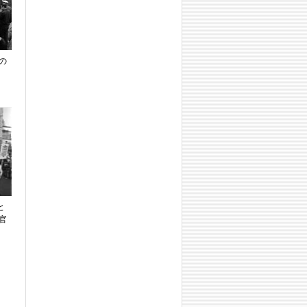
の
と
官