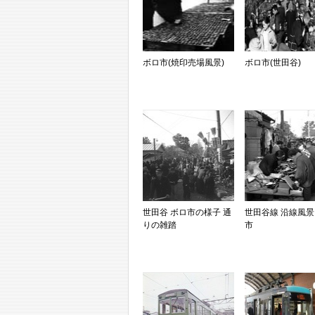
ボロ市(焼印売場風景)
ボロ市(世田谷)
世田谷 ボロ市の様子 通
世田谷線 沿線風景
りの雑踏
市