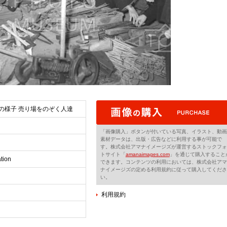
の様子 売り場をのぞく人達
「画像購入」ボタンが付いている写真、イラスト、動画
素材データは、出版・広告などに利用する事が可能で
す。株式会社アマナイメージズが運営するストックフォ
トサイト「
amanaimages.com
」を通じて購入すること
tion
できます。コンテンツの利用においては、株式会社アマ
ナイメージズの定める利用規約に従って購入してくださ
い。
利用規約