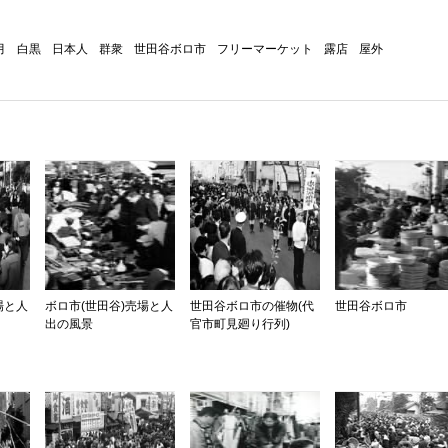
月
白黒
日本人
群衆
世田谷ボロ市
フリーマーケット
露店
屋外
場と人
ボロ市(世田谷)売場と人
世田谷ボロ市の催物(代
世田谷ボロ市
出の風景
官市町見廻り行列)