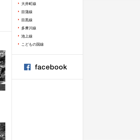
大井町線
目蒲線
目黒線
多摩川線
池上線
こどもの国線