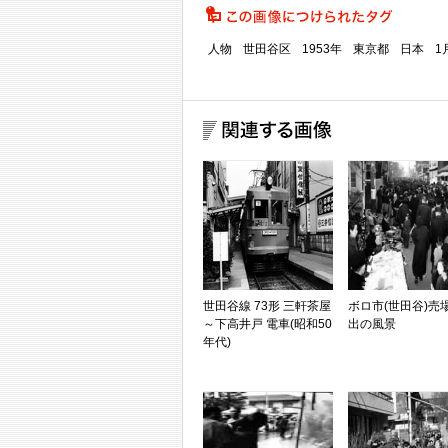
人物
世田谷区
1953年
東京都
日本
1
世田谷線 73形 三軒茶屋
ボロ市(世田谷)売
～下高井戸 電車(昭和50
出の風景
年代)