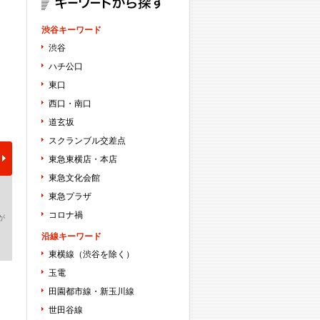
渋谷キーワード
渋谷
ハチ公口
東口
西口・南口
道玄坂
スクランブル交差点
東急東横店・本店
東急文化会館
東急プラザ
コロナ禍
が
沿線キーワード
東横線（渋谷を除く）
玉電
田園都市線・新玉川線
世田谷線