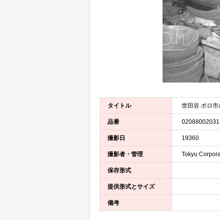
タイトル
世田谷 ボロ市
品番
02088002031
撮影日
19360
撮影者・管理
Tokyu Corpora
保存形式
提供形式とサイズ
備考