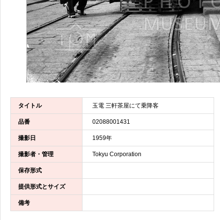
タイトル
玉電 三軒茶屋にて乗降客
品番
02088001431
撮影日
1959年
撮影者・管理
Tokyu Corporation
保存形式
提供形式とサイズ
備考