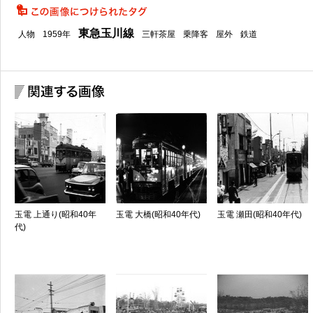
東急玉川線
人物
1959年
三軒茶屋
乗降客
屋外
鉄道
玉電 上通り(昭和40年
玉電 大橋(昭和40年代)
玉電 瀬田(昭和40年代)
代)