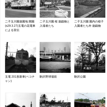
二子玉川園遊園地 開園
二子玉川園 桜 遊戯物と
二子玉川園 園内の様子
(s29.3.27)玉電の花電車
入場者たち
入園者たち外 遊戯物
による宣伝
玉電 201形新車(ペコチ
駒沢野球場前
駒沢公園
ャン)