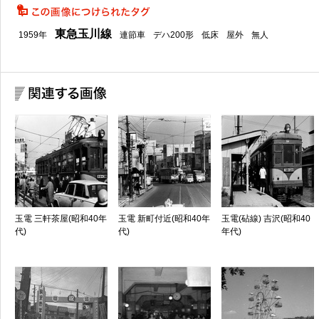
東急玉川線
1959年
連節車
デハ200形
低床
屋外
無人
玉電 三軒茶屋(昭和40年
玉電 新町付近(昭和40年
玉電(砧線) 吉沢(昭和40
代)
代)
年代)