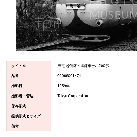
タイトル
玉電 超低床の連節車デハ200形
品番
02088001474
撮影日
1959年
撮影者・管理
Tokyu Corporation
保存形式
提供形式とサイズ
備考