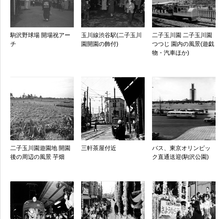
駒沢野球場 開場祝アー
玉川線渋谷駅(二子玉川
二子玉川園 二子玉川園
チ
園開園の飾付)
つつじ 園内の風景(遊戯
物・汽車ほか)
二子玉川園遊園地 開園
三軒茶屋付近
バス、東京オリンピッ
後の周辺の風景 芋畑
ク直通送迎(駒沢公園)