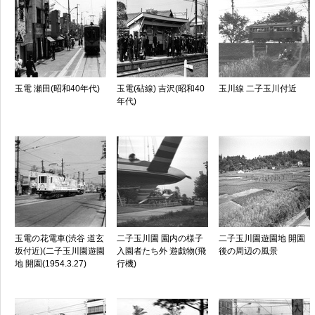
玉電 瀬田(昭和40年代)
玉電(砧線) 吉沢(昭和40
玉川線 二子玉川付近
年代)
玉電の花電車(渋谷 道玄
二子玉川園 園内の様子
二子玉川園遊園地 開園
坂付近)(二子玉川園遊園
入園者たち外 遊戯物(飛
後の周辺の風景
地 開園(1954.3.27)
行機)