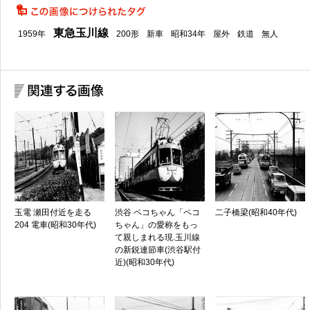
東急玉川線
1959年
200形
新車
昭和34年
屋外
鉄道
無人
玉電 瀬田付近を走る
渋谷 ペコちゃん「ペコ
二子橋梁(昭和40年代)
204 電車(昭和30年代)
ちゃん」の愛称をもっ
て親しまれる現.玉川線
の新鋭連節車(渋谷駅付
近)(昭和30年代)