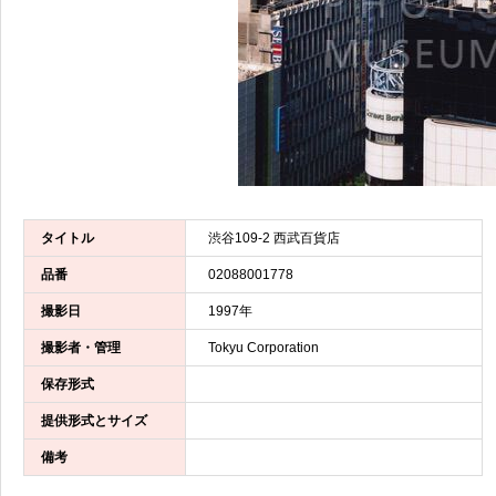
タイトル
渋谷109-2 西武百貨店
品番
02088001778
撮影日
1997年
撮影者・管理
Tokyu Corporation
保存形式
提供形式とサイズ
備考