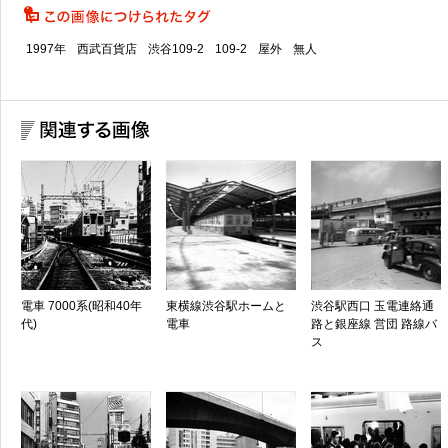
1997年
西武百貨店
渋谷109-2
109-2
屋外
無人
電車 7000系(昭和40年
東横線渋谷駅ホームと
渋谷駅西口 玉電連絡通
代)
電車
路と銀座線 営団 路線バ
ス