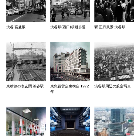
渋谷 宮益坂
渋谷駅(西口)横断歩道
駅 正月風景 渋谷駅
東横線の表玄関 渋谷駅
東急百貨店東横店 1972
渋谷駅周辺の航空写真
年