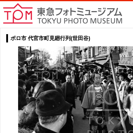
ボロ市 代官市町見廻行列(世田谷)