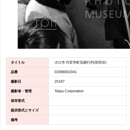
タイトル
ボロ市 代官市町見廻行列(世田谷)
品番
02088002041
撮影日
25187
撮影者・管理
Tokyu Corporation
保存形式
提供形式とサイズ
備考