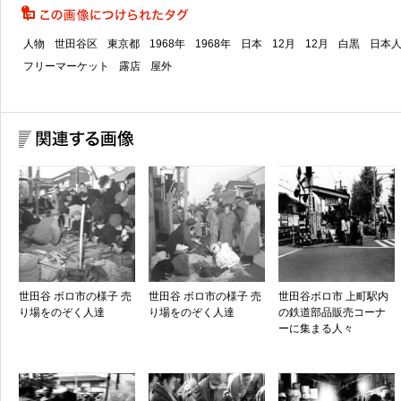
人物
世田谷区
東京都
1968年
1968年
日本
12月
12月
白黒
日本
フリーマーケット
露店
屋外
世田谷 ボロ市の様子 売
世田谷 ボロ市の様子 売
世田谷ボロ市 上町駅内
り場をのぞく人達
り場をのぞく人達
の鉄道部品販売コーナ
ーに集まる人々