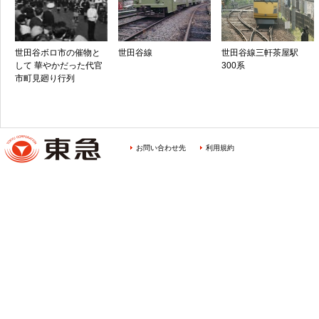
世田谷ボロ市の催物と
世田谷線
世田谷線三軒茶屋駅
して 華やかだった代官
300系
市町見廻り行列
お問い合わせ先
利用規約