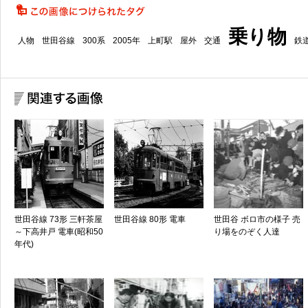
乗り物
人物
世田谷線
300系
2005年
上町駅
屋外
交通
鉄
世田谷線 73形 三軒茶屋
世田谷線 80形 電車
世田谷 ボロ市の様子 売
～下高井戸 電車(昭和50
り場をのぞく人達
年代)