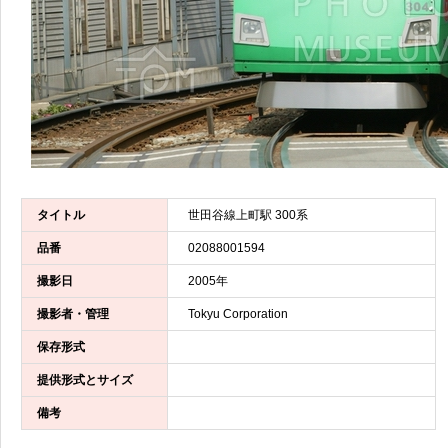
タイトル
世田谷線上町駅 300系
品番
02088001594
撮影日
2005年
撮影者・管理
Tokyu Corporation
保存形式
提供形式とサイズ
備考