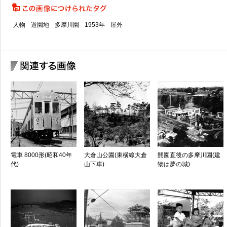
人物
遊園地
多摩川園
1953年
屋外
電車 8000形(昭和40年
大倉山公園(東横線大倉
開園直後の多摩川園(建
代)
山下車)
物は夢の城)