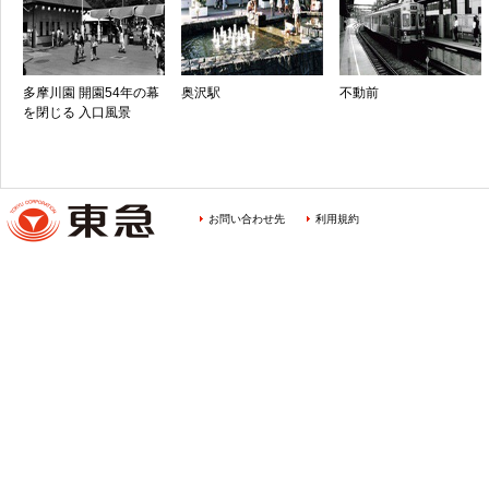
多摩川園 開園54年の幕
奥沢駅
不動前
を閉じる 入口風景
お問い合わせ先
利用規約