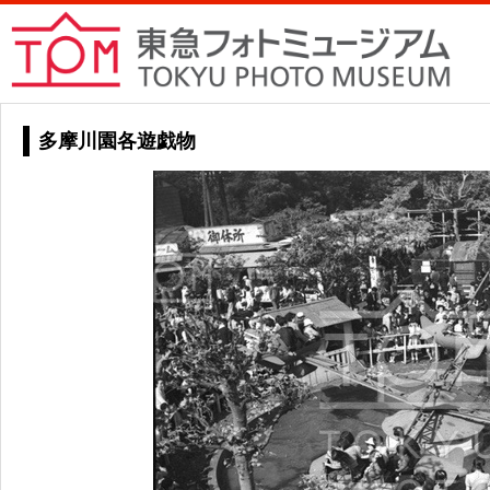
多摩川園各遊戯物