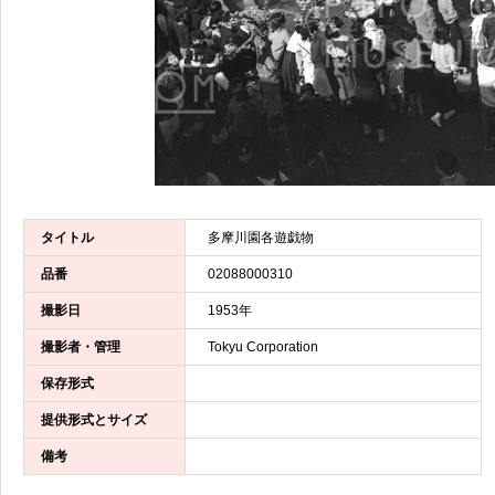
タイトル
多摩川園各遊戯物
品番
02088000310
撮影日
1953年
撮影者・管理
Tokyu Corporation
保存形式
提供形式とサイズ
備考