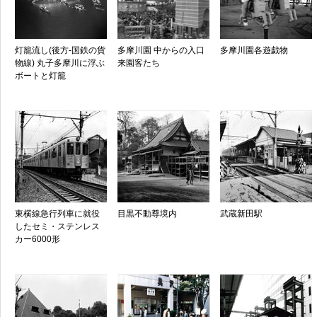
灯籠流し(後方-国鉄の貨
多摩川園 中からの入口
多摩川園各遊戯物
物線) 丸子多摩川に浮ぶ
来園客たち
ボートと灯籠
東横線急行列車に就役
目黒不動尊境内
武蔵新田駅
したセミ・ステンレス
カー6000形