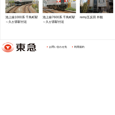
池上線1000系 千鳥町駅
池上線7600系 千鳥町駅
remy五反田 外観
～久が原駅付近
～久が原駅付近
お問い合わせ先
利用規約