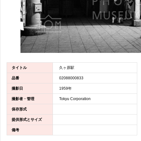
タイトル
久ヶ原駅
品番
02088000833
撮影日
1959年
撮影者・管理
Tokyu Corporation
保存形式
提供形式とサイズ
備考