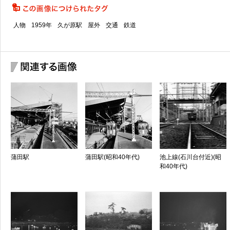
人物
1959年
久が原駅
屋外
交通
鉄道
蒲田駅
蒲田駅(昭和40年代)
池上線(石川台付近)(昭
和40年代)