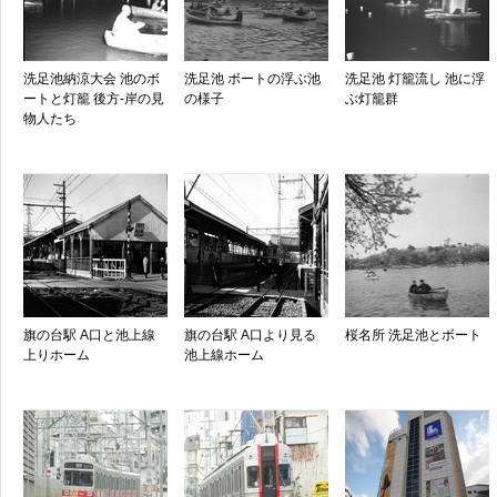
洗足池納涼大会 池のボ
洗足池 ボートの浮ぶ池
洗足池 灯籠流し 池に浮
ートと灯籠 後方-岸の見
の様子
ぶ灯籠群
物人たち
旗の台駅 A口と池上線
旗の台駅 A口より見る
桜名所 洗足池とボート
上りホーム
池上線ホーム